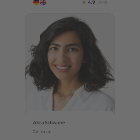
4.9
(
209
)
Hochwertiger Zahnersatz
Implantologie
Zahnerhaltung
Abra Schwabe
Zahnärztin