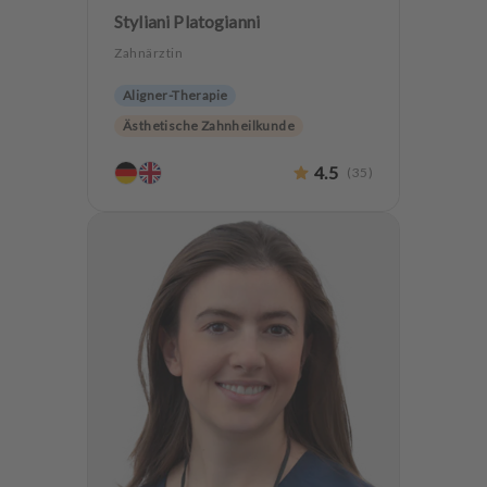
Styliani Platogianni
Zahnärztin
Aligner-Therapie
Ästhetische Zahnheilkunde
Hochwertiger Zahnersatz
4.5
(
35
)