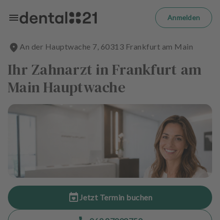
Zum Hauptinhalt springen
m
el
Anmelden
d
e
An der Hauptwache
7
,
60313
Frankfurt am Main
n
S
Ihr Zahnarzt in Frankfurt am
t
a
Main Hauptwache
r
t
s
e
i
t
e
B
e
Jetzt Termin buchen
h
a