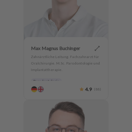
Max Magnus Buchinger
Zahnärztliche Leitung. Fachzahnarzt für
Oralchirurgie. M.Sc. Parodontologie und
Implantattherapie.
Parodontologie
4.9
(
88
)
Hochwertiger Zahnersatz
Oralchirurgie
Implantologie