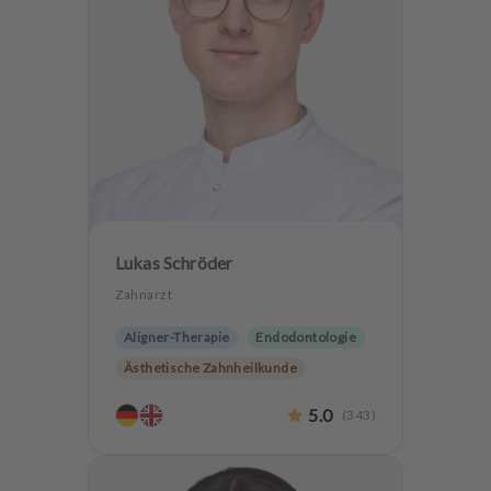
Lukas Schröder
Zahnarzt
Aligner-Therapie
Endodontologie
Ästhetische Zahnheilkunde
Hochwertiger Zahnersatz
CMD
5.0
(
343
)
Oralchirurgie
Implantologie
Zahnerhaltung
Zähneknirschen Behandlung