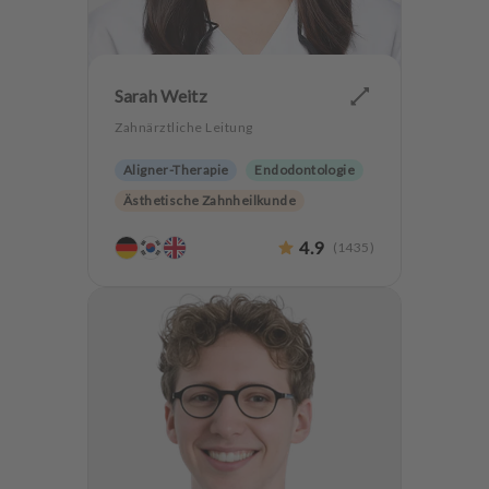
u
s
s
t
Sarah Weitz
a
t
Zahnärztliche Leitung
t
Aligner-Therapie
Endodontologie
u
n
Ästhetische Zahnheilkunde
g
Hochwertiger Zahnersatz
4.9
(
1435
)
Zahnerhaltung
Angstpatienten