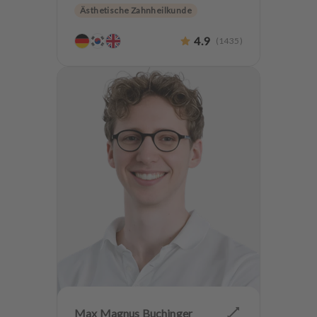
Ästhetische Zahnheilkunde
Hochwertiger Zahnersatz
4.9
(
1435
)
Zahnerhaltung
Angstpatienten
Max Magnus Buchinger