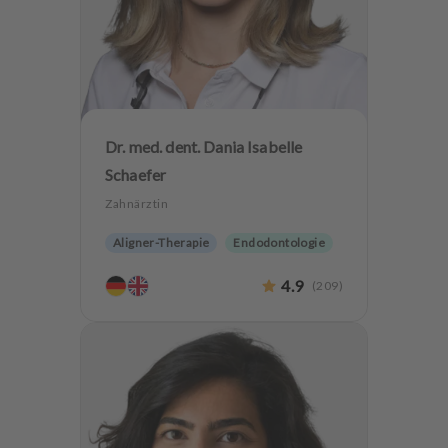
Dr. med. dent. Dania Isabelle
Schaefer
Zahnärztin
Aligner-Therapie
Endodontologie
Ästhetische Zahnheilkunde
4.9
(
209
)
Hochwertiger Zahnersatz
Implantologie
Zahnerhaltung