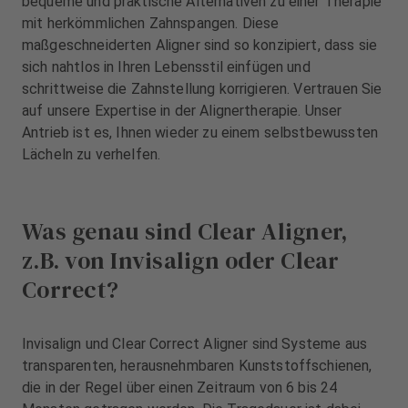
bequeme und praktische Alternativen zu einer Therapie
u
mit herkömmlichen Zahnspangen. Diese
s
maßgeschneiderten Aligner sind so konzipiert, dass sie
s
sich nahtlos in Ihren Lebensstil einfügen und
t
a
schrittweise die Zahnstellung korrigieren. Vertrauen Sie
t
auf unsere Expertise in der Alignertherapie. Unser
t
Antrieb ist es, Ihnen wieder zu einem selbstbewussten
u
Lächeln zu verhelfen.
n
g
Was genau sind Clear Aligner,
z.B. von Invisalign oder Clear
Correct?
Invisalign und Clear Correct Aligner sind Systeme aus
transparenten, herausnehmbaren Kunststoffschienen,
die in der Regel über einen Zeitraum von 6 bis 24