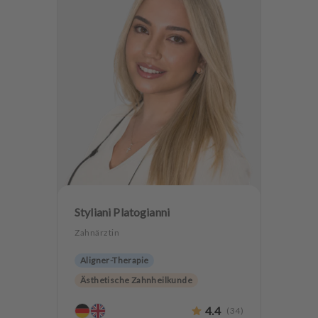
Styliani Platogianni
Zahnärztin
Aligner-Therapie
Ästhetische Zahnheilkunde
Hochwertiger Zahnersatz
4.4
(
34
)