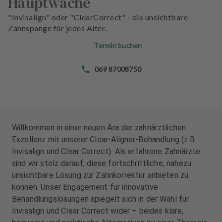
Hauptwache
n
d
"Invisalign" oder "ClearCorrect" - die unsichtbare
l
Zahnspange für jedes Alter.
u
Termin buchen
n
g
069 87008750
e
n
T
e
a
Willkommen in einer neuen Ära der zahnärztlichen
m
Exzellenz mit unserer Clear-Aligner-Behandlung (z.B.
Invisalign und Clear Correct). Als erfahrene Zahnärzte
J
sind wir stolz darauf, diese fortschrittliche, nahezu
o
unsichtbare Lösung zur Zahnkorrektur anbieten zu
b
können. Unser Engagement für innovative
s
Behandlungslösungen spiegelt sich in der Wahl für
Invisalign und Clear Correct wider – beides klare,
A