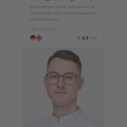
Zahnärztliche Leitung. Fachzahnarzt für
Oralchirurgie. M.Sc. Parodontologie und
Implantattherapie.
Parodontologie
4.9
(
84
)
Hochwertiger Zahnersatz
Oralchirurgie
Implantologie