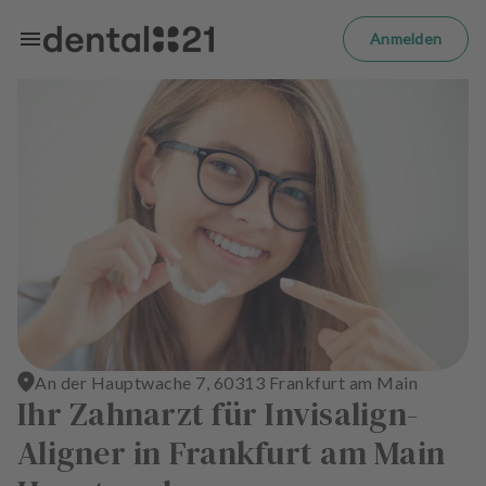
Zum Hauptinhalt springen
m
el
Anmelden
d
e
n
S
t
a
r
t
s
e
i
t
e
An der Hauptwache 7, 60313 Frankfurt am Main
B
Ihr Zahnarzt für Invisalign-
e
Aligner in Frankfurt am Main
h
a