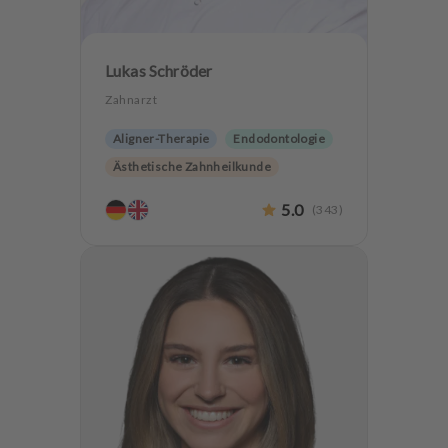
Lukas Schröder
Zahnarzt
Aligner-Therapie
Endodontologie
Ästhetische Zahnheilkunde
Hochwertiger Zahnersatz
CMD
5.0
(
343
)
Oralchirurgie
Implantologie
Zahnerhaltung
Zähneknirschen Behandlung
Angstpatienten