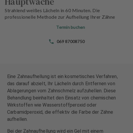
Hauptwache
n
n
d
d
Strahlend weißes Lächeln in 60 Minuten. Die
l
l
professionelle Methode zur Aufhellung Ihrer Zähne
u
u
Termin buchen
n
n
g
g
069 87008750
e
e
n
n
T
T
e
e
a
a
Eine Zahnaufhellung ist ein kosmetisches Verfahren,
m
m
das darauf abzielt, Ihr Lächeln durch Entfernen von
Ablagerungen vom Zahnschmelz aufzuhellen. Diese
J
J
Behandlung beinhaltet den Einsatz von chemischen
o
o
Wirkstoffen wie Wasserstoffperoxid oder
b
b
Carbamidperoxid, die effektiv die Farbe der Zähne
s
s
aufhellen.
A
A
Bei der Zahnaufhellung wird ein Gel mit einem