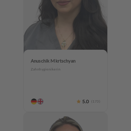
Anuschik Mkrtschyan
Zahnhygienikerin
5.0
(
173
)