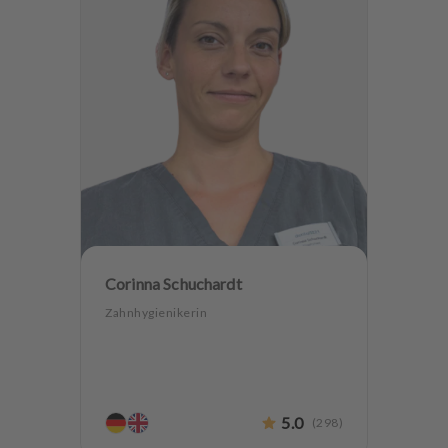
Corinna Schuchardt
Zahnhygienikerin
5.0
(
298
)