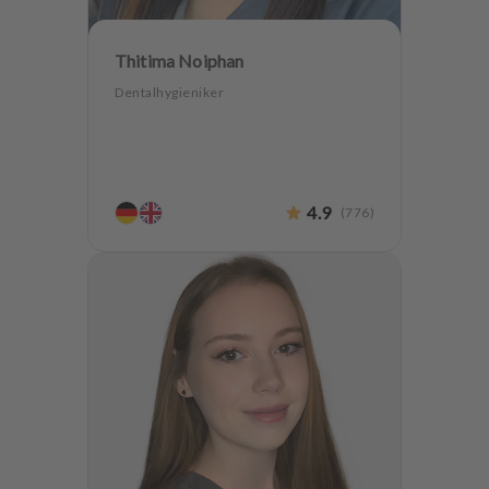
Thitima Noiphan
Dentalhygieniker
4.9
(
776
)