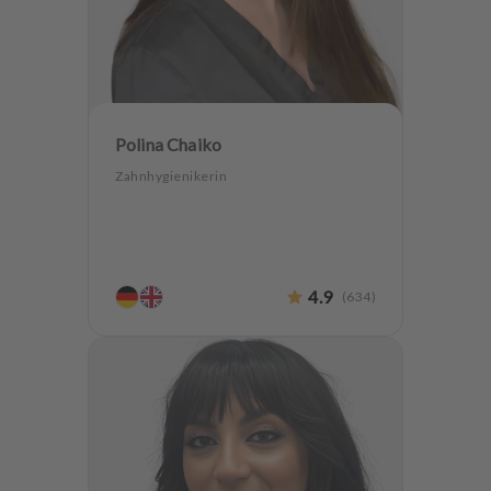
Polina Chaiko
Zahnhygienikerin
4.9
(
634
)