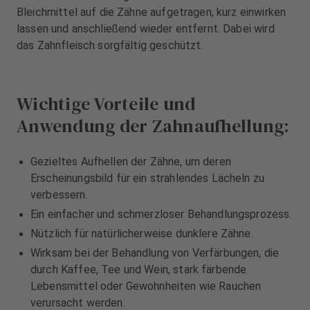
u
u
Bleichmittel auf die Zähne aufgetragen, kurz einwirken
s
s
lassen und anschließend wieder entfernt. Dabei wird
s
s
das Zahnfleisch sorgfältig geschützt.
t
t
a
a
t
t
t
t
Wichtige Vorteile und
u
u
Anwendung der Zahnaufhellung:
n
n
g
g
Gezieltes Aufhellen der Zähne, um deren
Erscheinungsbild für ein strahlendes Lächeln zu
verbessern.
Ein einfacher und schmerzloser Behandlungsprozess.
Nützlich für natürlicherweise dunklere Zähne.
Wirksam bei der Behandlung von Verfärbungen, die
durch Kaffee, Tee und Wein, stark färbende
Lebensmittel oder Gewohnheiten wie Rauchen
verursacht werden.