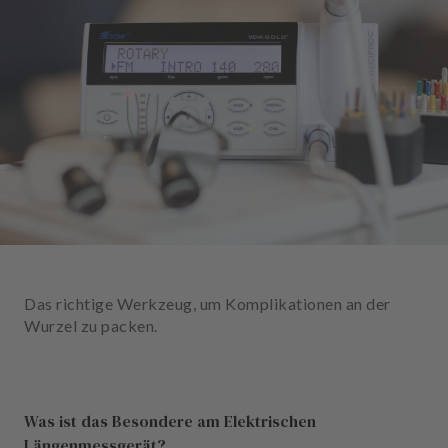
n
d
l
u
n
g
e
n
T
e
a
m
Das richtige Werkzeug, um Komplikationen an der
J
Wurzel zu packen.
o
b
s
Was ist das Besondere am Elektrischen
A
Längenmessgerät?