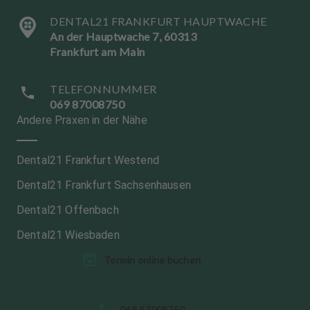
DENTAL21 FRANKFURT HAUPTWACHE
An der Hauptwache 7, 60313
Frankfurt am Main
TELEFONNUMMER
069 87008750
Andere Praxen in der Nähe
Dental21 Frankfurt Westend
Dental21 Frankfurt Sachsenhausen
Dental21 Offenbach
Dental21 Wiesbaden
Termin online buchen
S
069 87008750