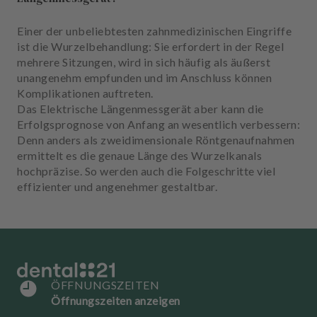
u
s
Einer der unbeliebtesten zahnmedizinischen Eingriffe
s
ist die Wurzelbehandlung: Sie erfordert in der Regel
t
mehrere Sitzungen, wird in sich häufig als äußerst
a
unangenehm empfunden und im Anschluss können
t
Komplikationen auftreten.
t
Das Elektrische Längenmessgerät aber kann die
u
Erfolgsprognose von Anfang an wesentlich verbessern:
n
Denn anders als zweidimensionale Röntgenaufnahmen
g
ermittelt es die genaue Länge des Wurzelkanals
hochpräzise. So werden auch die Folgeschritte viel
effizienter und angenehmer gestaltbar.
ÖFFNUNGSZEITEN
Öffnungszeiten anzeigen