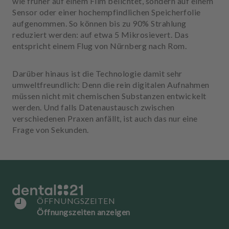
wie früher auf einem Film belichtet, sondern auf einem
u
Sensor oder einer hochempfindlichen Speicherfolie
s
aufgenommen. So können bis zu 90% Strahlung
s
reduziert werden: auf etwa 5 Mikrosievert. Das
t
entspricht einem Flug von Nürnberg nach Rom.
a
t
t
Darüber hinaus ist die Technologie damit sehr
u
umweltfreundlich: Denn die rein digitalen Aufnahmen
n
müssen nicht mit chemischen Substanzen entwickelt
g
werden. Und falls Datenaustausch zwischen
verschiedenen Praxen anfällt, ist auch das nur eine
Frage von Sekunden.
ÖFFNUNGSZEITEN
Öffnungszeiten anzeigen