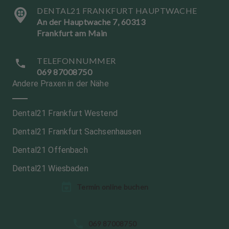
DENTAL21 FRANKFURT HAUPTWACHE
An der Hauptwache 7, 60313
Frankfurt am Main
TELEFONNUMMER
069 87008750
Andere Praxen in der Nähe
Dental21 Frankfurt Westend
Dental21 Frankfurt Sachsenhausen
Dental21 Offenbach
Dental21 Wiesbaden
Termin online buchen
S
069 87008750