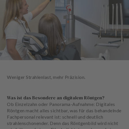
n
d
l
u
n
g
e
n
T
e
a
Weniger Strahlenlast, mehr Präzision.
m
J
Was ist das Besondere an digitalem Röntgen?
o
Ob Einzelzahn oder Panorama-Aufnahme: Digitales
b
Röntgen macht alles sichtbar, was für das behandelnde
s
Fachpersonal relevant ist: schnell und deutlich
strahlenschonender. Denn das Röntgenbild wird nicht
A