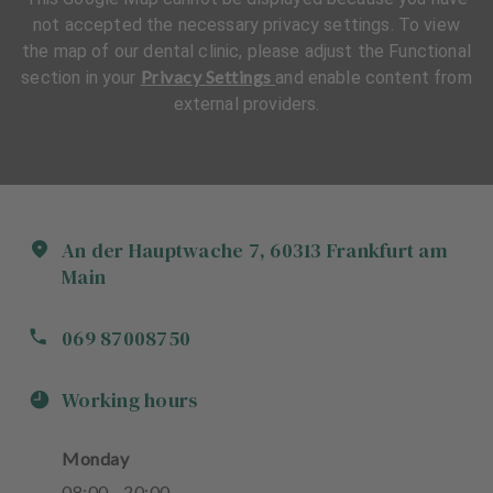
not accepted the necessary privacy settings. To view
the map of our dental clinic, please adjust the Functional
Privacy Settings
section in your
and enable content from
external providers.
An der Hauptwache
7
,
60313
Frankfurt am
Main
069 87008750
Working hours
Monday
08
:
00
-
20
:
00