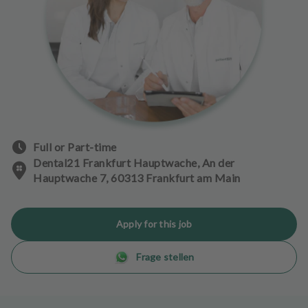
e
n
t
s
T
e
a
m
Full or Part-time
J
Dental21 Frankfurt Hauptwache, An der
o
Hauptwache 7, 60313 Frankfurt am Main
b
s
Apply for this job
E
q
Frage stellen
u
i
p