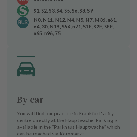
S1, S2, S3, S4, S5, S6, S8, S9
N8, N11, N12, N4, N5, N7, M36, n61,
64, 30, N18, S6X, n71, S1E, S2E, S8E,
n65, n96, 75
By car
You will find our practice in Frankfurt's city
centre directly at the Hauptwache. Parking is
available in the “Parkhaus Hauptwache” which
can be reached via Kornmarkt.