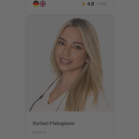
4.8
(
104
)
Styliani Platogianni
Dentist