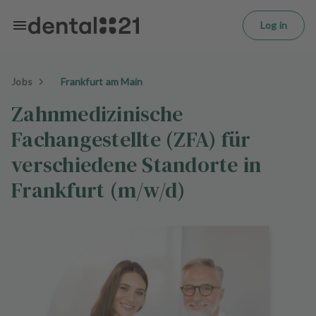
L
Skip to main content
o
Log in
g
in
Jobs
Frankfurt am Main
H
o
Zahnmedizinische
m
Fachangestellte (ZFA) für
e
p
verschiedene Standorte in
a
g
Frankfurt (m/w/d)
e
T
r
e
a
t
m