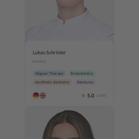
Lukas Schröder
Dentist
Aligner Therapy
Endodontics
Aesthetic dentistry
Dentures
CMD
Oralsurgery
5.0
(
343
)
Implantology
Teeth preservation
CMD Treatment
Anxiety Patients