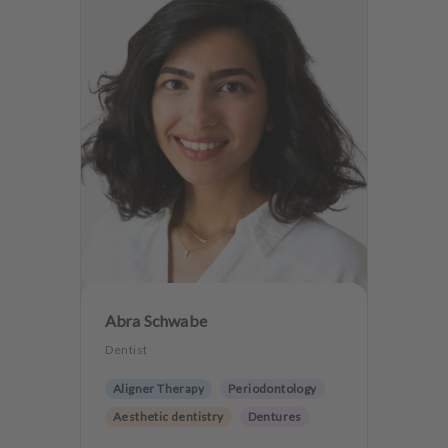
Abra Schwabe
Dentist
Aligner Therapy
Periodontology
Aesthetic dentistry
Dentures
CMD
Teeth preservation