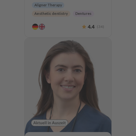
Aligner Therapy
Aesthetic dentistry
Dentures
4.4
(
34
)