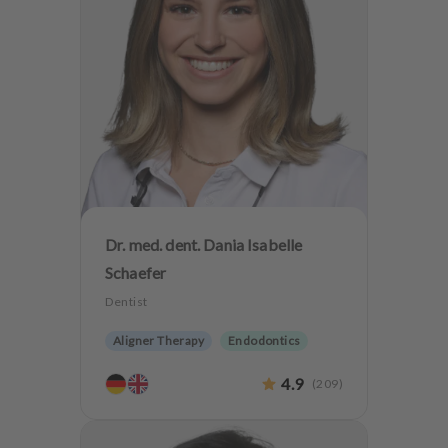
Dr. med. dent. Dania Isabelle
Schaefer
Dentist
Aligner Therapy
Endodontics
Aesthetic dentistry
Dentures
4.9
(
209
)
Implantology
Teeth preservation