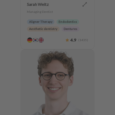
Sarah Weitz
Managing Dentist
Aligner Therapy
Endodontics
Aesthetic dentistry
Dentures
Teeth preservation
4.9
(
1435
)
Anxiety Patients