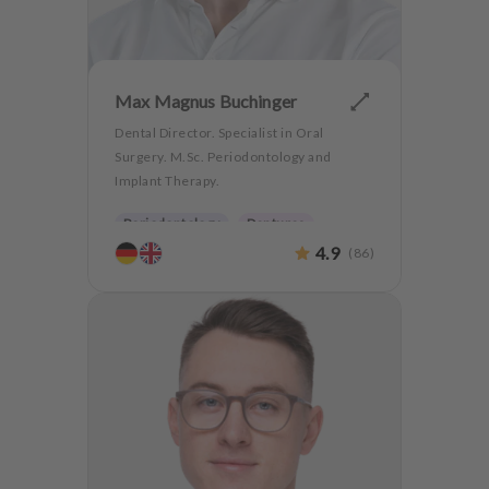
Max Magnus Buchinger
Dental Director. Specialist in Oral
Surgery. M.Sc. Periodontology and
Implant Therapy.
Periodontology
Dentures
4.9
(
86
)
Oralsurgery
Implantology